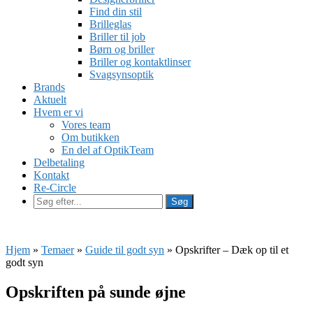
Find din stil
Brilleglas
Briller til job
Børn og briller
Briller og kontaktlinser
Svagsynsoptik
Brands
Aktuelt
Hvem er vi
Vores team
Om butikken
En del af OptikTeam
Delbetaling
Kontakt
Re-Circle
Hjem
»
Temaer
»
Guide til godt syn
»
Opskrifter – Dæk op til et
godt syn
Opskriften på sunde øjne