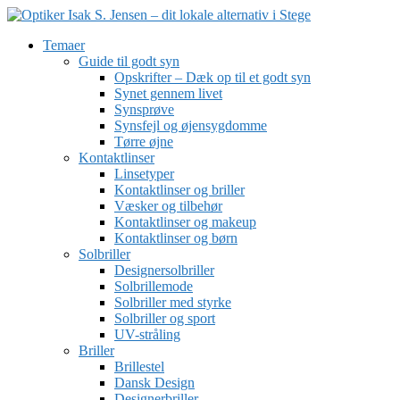
Temaer
Guide til godt syn
Opskrifter – Dæk op til et godt syn
Synet gennem livet
Synsprøve
Synsfejl og øjensygdomme
Tørre øjne
Kontaktlinser
Linsetyper
Kontaktlinser og briller
Væsker og tilbehør
Kontaktlinser og makeup
Kontaktlinser og børn
Solbriller
Designersolbriller
Solbrillemode
Solbriller med styrke
Solbriller og sport
UV-stråling
Briller
Brillestel
Dansk Design
Designerbriller