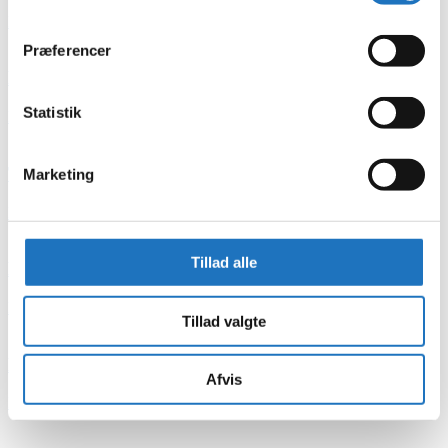
Læs mere
Præferencer
Kontaktlinser og makeup
Statistik
Læs mere
Tørre øjne
Marketing
Læs mere
Tillad alle
Linsetyper
Læs mere
Tillad valgte
Brillestel
Afvis
Læs mere