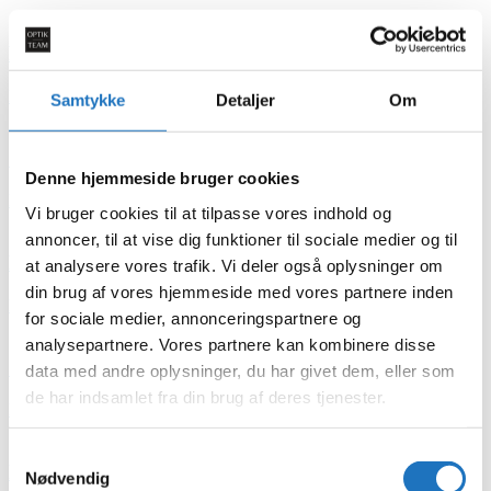
Dansk Design
Læs mere
Samtykke
Detaljer
Om
Solbriller og sport
Denne hjemmeside bruger cookies
Læs mere
Vi bruger cookies til at tilpasse vores indhold og
annoncer, til at vise dig funktioner til sociale medier og til
Briller
at analysere vores trafik. Vi deler også oplysninger om
din brug af vores hjemmeside med vores partnere inden
Læs mere
for sociale medier, annonceringspartnere og
analysepartnere. Vores partnere kan kombinere disse
Solbrillemode
data med andre oplysninger, du har givet dem, eller som
de har indsamlet fra din brug af deres tjenester.
Læs mere
Samtykkevalg
Brilleglas
Nødvendig